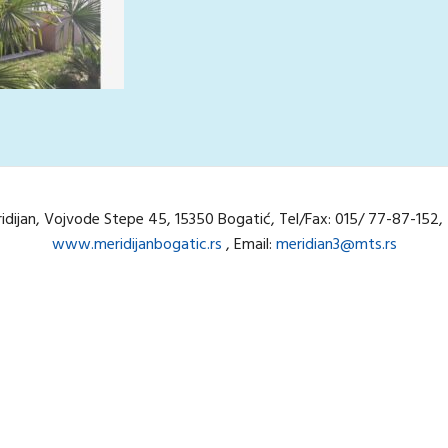
ridijan, Vojvode Stepe 45, 15350 Bogatić, Tel/Fax: 015/ 77-87-15
www.meridijanbogatic.rs
, Email:
meridian3@mts.rs