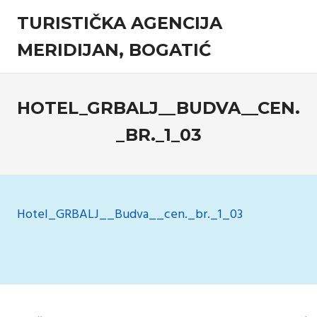
Skip
TURISTIČKA AGENCIJA
to
content
MERIDIJAN, BOGATIĆ
Turistička
agencija
HOTEL_GRBALJ__BUDVA__CEN.
_BR._1_03
9 Februara, 2019
admin
Komentari isključeni
za
Hotel_GRBAL
Hotel_GRBALJ__Budva__cen._br._1_03
Navigacija
članaka