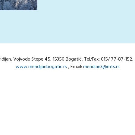
ridijan, Vojvode Stepe 45, 15350 Bogatić, Tel/Fax: 015/ 77-87-15
www.meridijanbogatic.rs
, Email:
meridian3@mts.rs