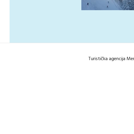
Navigacija
članaka
Turistička agencija Me