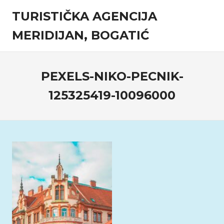
Skip
TURISTIČKA AGENCIJA
to
content
MERIDIJAN, BOGATIĆ
Turistička
agencija
PEXELS-NIKO-PECNIK-
125325419-10096000