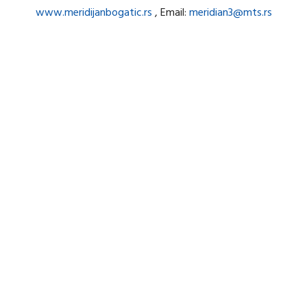
www.meridijanbogatic.rs
, Email:
meridian3@mts.rs