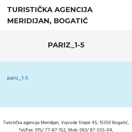
Skip
TURISTIČKA AGENCIJA
to
content
MERIDIJAN, BOGATIĆ
Turistička
agencija
PARIZ_1-5
6 Februara, 2018
admin
Komentari isključeni
za
pariz_1-
5
pariz_1-5
Navigacija
članaka
Turistička agencija Meridijan, Vojvode Stepe 45, 15350 Bogatić,
Tel/Fax: 015/ 77-87-152, Mob: 063/ 87-555-04,