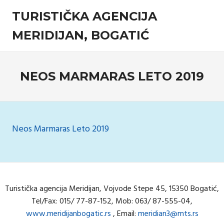
Skip
TURISTIČKA AGENCIJA
to
content
MERIDIJAN, BOGATIĆ
Turistička
agencija
NEOS MARMARAS LETO 2019
Neos Marmaras Leto 2019
Turistička agencija Meridijan, Vojvode Stepe 45, 15350 Bogatić,
Tel/Fax: 015/ 77-87-152, Mob: 063/ 87-555-04,
www.meridijanbogatic.rs
, Email:
meridian3@mts.rs