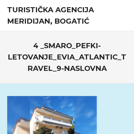
Skip
TURISTIČKA AGENCIJA
to
content
MERIDIJAN, BOGATIĆ
Turistička
agencija
4 _SMARO_PEFKI-
LETOVANJE_EVIA_ATLANTIC_T
RAVEL_9-NASLOVNA