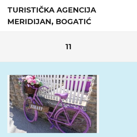
Skip
TURISTIČKA AGENCIJA
to
content
MERIDIJAN, BOGATIĆ
Turistička
agencija
11