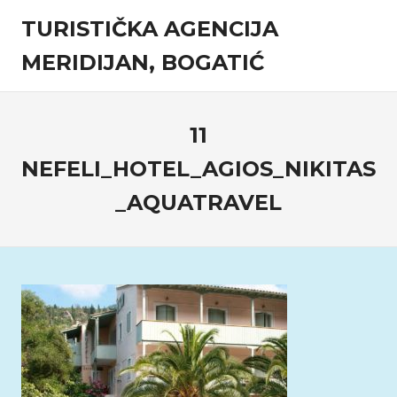
Skip
TURISTIČKA AGENCIJA
to
content
MERIDIJAN, BOGATIĆ
Turistička
agencija
11
NEFELI_HOTEL_AGIOS_NIKITAS
_AQUATRAVEL