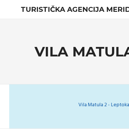
Skip
TURISTIČKA AGENCIJA MERID
to
content
Turistička
agencija
VILA MATUL
Vila Matula 2 - Leptoka