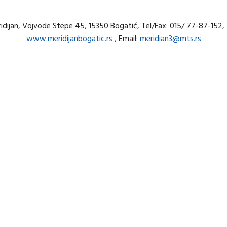
ridijan, Vojvode Stepe 45, 15350 Bogatić, Tel/Fax: 015/ 77-87-15
www.meridijanbogatic.rs
, Email:
meridian3@mts.rs