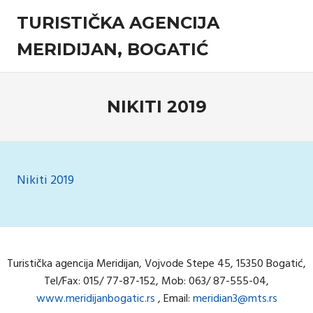
Skip
TURISTIČKA AGENCIJA
to
content
MERIDIJAN, BOGATIĆ
Turistička
agencija
NIKITI 2019
Nikiti 2019
Turistička agencija Meridijan, Vojvode Stepe 45, 15350 Bogatić,
Tel/Fax: 015/ 77-87-152, Mob: 063/ 87-555-04,
www.meridijanbogatic.rs
, Email:
meridian3@mts.rs