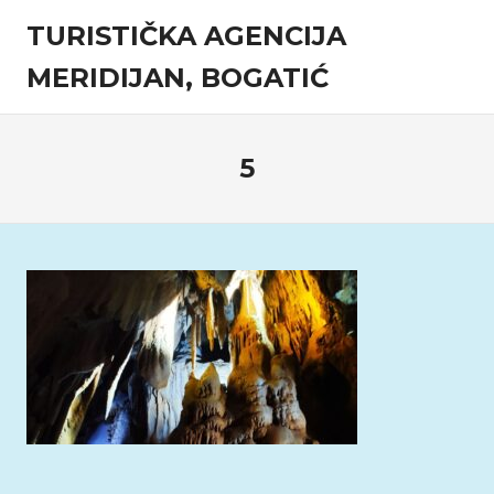
Skip
TURISTIČKA AGENCIJA
to
content
MERIDIJAN, BOGATIĆ
Turistička
agencija
5