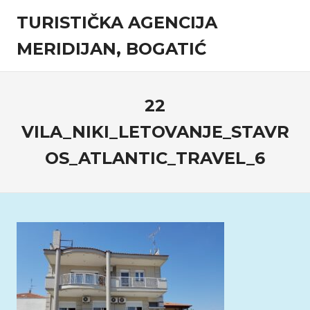
Skip
TURISTIČKA AGENCIJA
to
content
MERIDIJAN, BOGATIĆ
Turistička
agencija
22
VILA_NIKI_LETOVANJE_STAVR
OS_ATLANTIC_TRAVEL_6