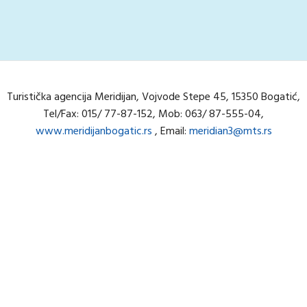
Navigacija
članaka
Turistička agencija Meridijan, Vojvode Stepe 45, 15350 Bogatić,
Tel/Fax: 015/ 77-87-152, Mob: 063/ 87-555-04,
www.meridijanbogatic.rs
, Email:
meridian3@mts.rs