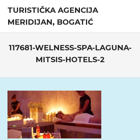
Skip
TURISTIČKA AGENCIJA
to
content
MERIDIJAN, BOGATIĆ
Turistička
agencija
117681-WELNESS-SPA-LAGUNA-
MITSIS-HOTELS-2
11 Januara, 2018
admin
Komentari isključeni
za
117681-
welness-
spa-
laguna-
mitsis-
hotels-
2