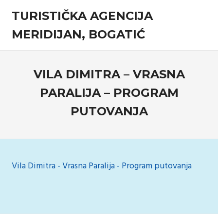
Skip
TURISTIČKA AGENCIJA
to
content
MERIDIJAN, BOGATIĆ
Turistička
agencija
VILA DIMITRA – VRASNA
PARALIJA – PROGRAM
PUTOVANJA
15 Februara, 2019
admin
Komentari isključeni
za
Vila
Dimitra
–
Vila Dimitra - Vrasna Paralija - Program putovanja
Vrasna
Paralija
–
Program
Navigacija
putovanja